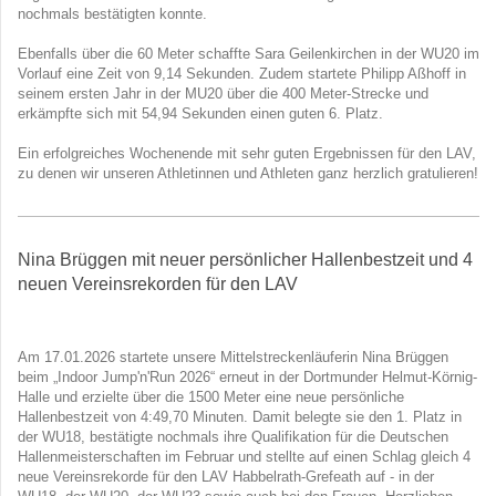
nochmals bestätigten konnte.
Ebenfalls über die 60 Meter schaffte Sara Geilenkirchen in der WU20 im
Vorlauf eine Zeit von 9,14 Sekunden. Zudem startete Philipp Aßhoff in
seinem ersten Jahr in der MU20 über die 400 Meter-Strecke und
erkämpfte sich mit 54,94 Sekunden einen guten 6. Platz.
Ein erfolgreiches Wochenende mit sehr guten Ergebnissen für den LAV,
zu denen wir unseren Athletinnen und Athleten ganz herzlich gratulieren!
Nina Brüggen mit neuer persönlicher Hallenbestzeit und 4
neuen Vereinsrekorden für den LAV
Am 17.01.2026 startete unsere Mittelstreckenläuferin Nina Brüggen
beim „Indoor Jump'n'Run 2026“ erneut in der Dortmunder Helmut-Körnig-
Halle und erzielte über die 1500 Meter eine neue persönliche
Hallenbestzeit von 4:49,70 Minuten. Damit belegte sie den 1. Platz in
der WU18, bestätigte nochmals ihre Qualifikation für die Deutschen
Hallenmeisterschaften im Februar und stellte auf einen Schlag gleich 4
neue Vereinsrekorde für den LAV Habbelrath-Grefeath auf - in der