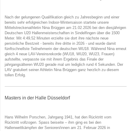
Nach der gelungenen Qualifikation gleich zu Jahresbeginn und einer
bereits sehr erfolgreichen Indoor-Wintersaison startete unsere
Mittelstreckenathletin Nina Brüggen am 21.02.2026 bei den diesjährigen
Deutschen U20 Hallenmeisterschaften in Sindelfingen über die 1500
Meter. Mit 4:49,52 Minuten erzielte sie dort ihre nächste neue
persönliche Bestzeit - bereits ihre dritte in 2026 - und wurde damit
fünftschnellste Teilnehmerin der deutschen WU18. Während Nina erneut
gleich 4 neue LAV-Vereinsrekorde (WU18, WU20, WU23, Frauen)
aufstellte, verpasste sie mit ihrem Ergebnis das Finale der
jahrgangsälteren WU20 gerade mal um lediglich rund 4 Sekunden. Der
LAV gratuliert seiner Athletin Nina Brüggen ganz herzlich zu diesem
tollen Erfolg.
Masters in der Halle Düsseldorf
Hans Wilhelm Porschen, Jahrgang 1941, hat den Rücktritt vom
Rücktritt vollzogen. Spass beiseite – ihm ging es bei den
Hallenwettkämpfen der Senioren/innen am 21. Februar 2026 in