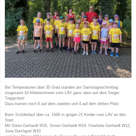
Bei Temperaturen über 35 Grad standen am Samstagnachmittag
insgesamt 10 Athleten/innen vom LAV ganz oben auf dem Sieger
Treppchen!
Dazu kamen noch 6 auf dem zweiten und 4 auf dem dritten Platz.
Beim Schülerlauf über ca. 1500 m gingen 21 Kinder vom LAV an den
Start.
Mit Sören Gerhardt M15, Simon Gerhardt M14, Charlotta Gerhardt W12,
Juna Durchgraf W10