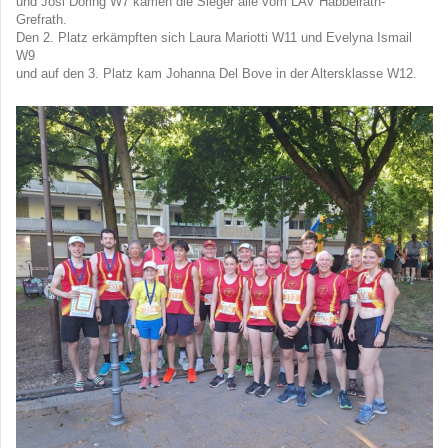
und Josi Döring W7 kamen die Sieger alle vom LAV Habbelrath-
Grefrath.
Den 2. Platz erkämpften sich Laura Mariotti W11 und Evelyna Ismail
W9
und auf den 3. Platz kam Johanna Del Bove in der Altersklasse W12.