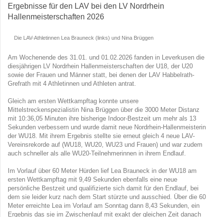
Ergebnisse für den LAV bei den LV Nordrhein
Hallenmeisterschaften 2026
Die LAV-Athletinnen Lea Brauneck (links) und Nina Brüggen
Am Wochenende des 31.01. und 01.02.2026 fanden in Leverkusen die
diesjährigen LV Nordrhein Hallenmeisterschaften der U18, der U20
sowie der Frauen und Männer statt, bei denen der LAV Habbelrath-
Grefrath mit 4 Athletinnen und Athleten antrat.
Gleich am ersten Wettkampftag konnte unsere
Mittelstreckenspezialistin Nina Brüggen über die 3000 Meter Distanz
mit 10:36,05 Minuten ihre bisherige Indoor-Bestzeit um mehr als 13
Sekunden verbessern und wurde damit neue Nordrhein-Hallenmeisterin
der WU18. Mit ihrem Ergebnis stellte sie erneut gleich 4 neue LAV-
Vereinsrekorde auf (WU18, WU20, WU23 und Frauen) und war zudem
auch schneller als alle WU20-Teilnehmerinnen in ihrem Endlauf.
Im Vorlauf über 60 Meter Hürden lief Lea Brauneck in der WU18 am
ersten Wettkampftag mit 9,49 Sekunden ebenfalls eine neue
persönliche Bestzeit und qualifizierte sich damit für den Endlauf, bei
dem sie leider kurz nach dem Start stürzte und ausschied. Über die 60
Meter erreichte Lea im Vorlauf am Sonntag dann 8,43 Sekunden, ein
Ergebnis das sie im Zwischenlauf mit exakt der gleichen Zeit danach