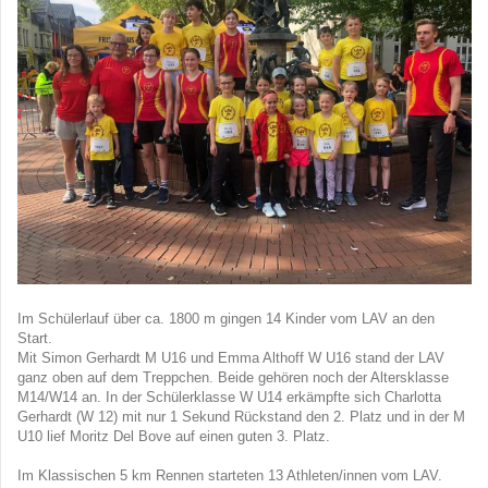
Im Schülerlauf über ca. 1800 m gingen 14 Kinder vom LAV an den
Start.
Mit Simon Gerhardt M U16 und Emma Althoff W U16 stand der LAV
ganz oben auf dem Treppchen. Beide gehören noch der Altersklasse
M14/W14 an. In der Schülerklasse W U14 erkämpfte sich Charlotta
Gerhardt (W 12) mit nur 1 Sekund Rückstand den 2. Platz und in der M
U10 lief Moritz Del Bove auf einen guten 3. Platz.
Im Klassischen 5 km Rennen starteten 13 Athleten/innen vom LAV.