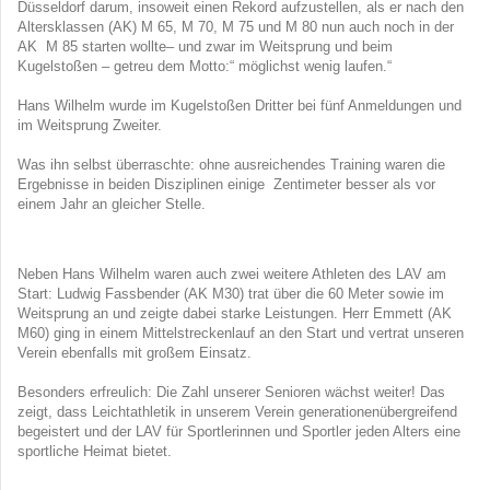
Düsseldorf darum, insoweit einen Rekord aufzustellen, als er nach den
Altersklassen (AK) M 65, M 70, M 75 und M 80 nun auch noch in der
AK M 85 starten wollte– und zwar im Weitsprung und beim
Kugelstoßen – getreu dem Motto:“ möglichst wenig laufen.“
Hans Wilhelm wurde im Kugelstoßen Dritter bei fünf Anmeldungen und
im Weitsprung Zweiter.
Was ihn selbst überraschte: ohne ausreichendes Training waren die
Ergebnisse in beiden Disziplinen einige Zentimeter besser als vor
einem Jahr an gleicher Stelle.
Neben Hans Wilhelm waren auch zwei weitere Athleten des LAV am
Start: Ludwig Fassbender (AK M30) trat über die 60 Meter sowie im
Weitsprung an und zeigte dabei starke Leistungen. Herr Emmett (AK
M60) ging in einem Mittelstreckenlauf an den Start und vertrat unseren
Verein ebenfalls mit großem Einsatz.
Besonders erfreulich: Die Zahl unserer Senioren wächst weiter! Das
zeigt, dass Leichtathletik in unserem Verein generationenübergreifend
begeistert und der LAV für Sportlerinnen und Sportler jeden Alters eine
sportliche Heimat bietet.